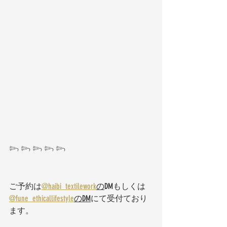
𓆸 𓆸 𓆸 𓆸 𓆸
ご予約は
@haibi_textilework
の
DMもしくは
@fune_ethicallifestyle
のDM
にて受付ており
ます。