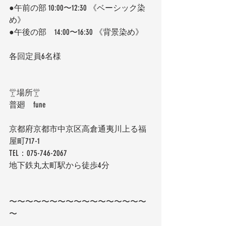
●午前の部 10:00〜12:30 《ベーシック染
め》
●午後の部　14:00〜16:30 《背景染め》
各回定員6名様
𓊱場所𓊱
普廻　fune
京都府京都市中京区高倉通夷川上る福
屋町717-1
TEL：075-746-2067
地下鉄丸太町駅から徒歩4分
〜〜〜〜〜〜〜〜〜〜〜〜〜〜〜〜〜
〜