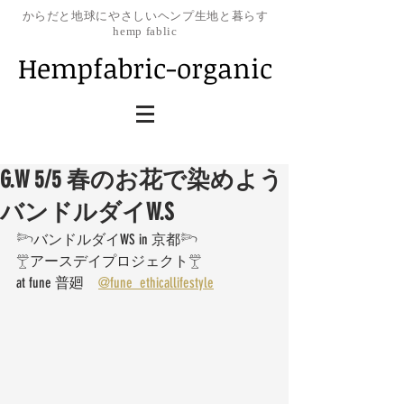
​からだと地球にやさしいヘンプ生地と暮らす
hemp fablic
Hempfabric-organic
G.W 5/5 春のお花で染めよう
バンドルダイW.S
𓆸バンドルダイWS in 京都𓆸
𓊱アースデイプロジェクト𓊱
at fune 普廻　
@fune_ethicallifestyle