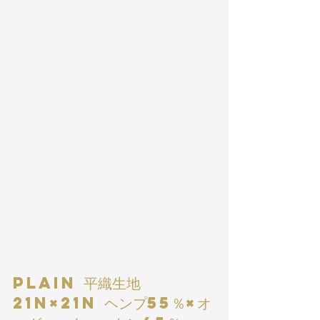
PLAIN 平織生地 
21N×21N ヘンプ55％×オ